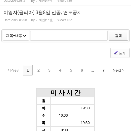
Date
2019.03.21
By
이재인(요한)
Views
159
이영자(율리아) 3월8일 선종, 연도공지
Date
2019.03.08
By
이재인(요한)
Views
162
검색
쓰기
Prev
1
2
3
4
5
6
...
7
Next
미 사 시 간
월
화
19:30
수
10:00
목
19:30
금
10:00