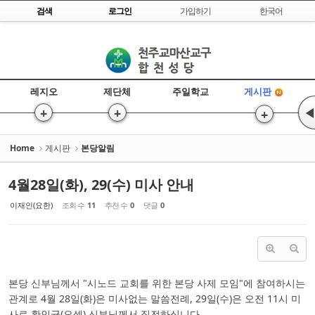
Skip to content
검색
로그인
가입하기
한국어
Sketchbook5, 스케치북5
레지오
제단체
주일학교
게시판
+
+
◀
+
Sketchbook5, 스케치북5
Home
게시판
본당알림
4월28일(화), 29(수) 미사 안내
이재인(요한)
조회 수
11
추천 수
0
댓글
0
본당 신부님께서 "시노드 교회를 위한 본당 사제 모임"에 참여하시는
관계로 4월 28일(화)은 미사없는 말씀전례, 29일(수)은 오전 11시 미
사로 황인균(요셉) 신부님께서 집전하십니다.